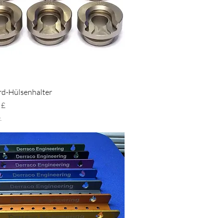
Schnellansicht
rd-Hülsenhalter
eis
 £
.