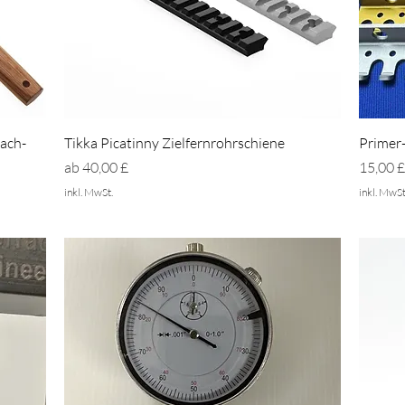
Schnellansicht
ach-
Tikka Picatinny Zielfernrohrschiene
Primer
Sale-Preis
Preis
ab
40,00 £
15,00 
inkl. MwSt.
inkl. MwSt