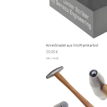
Schnellansicht
Anreißnadel aus Wolframkarbid
Preis
20,00 £
inkl. MwSt.