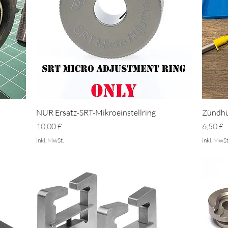
Schnellansicht
NUR Ersatz-SRT-Mikroeinstellring
Zündhü
Preis
Preis
10,00 £
6,50 £
inkl. MwSt.
inkl. MwSt