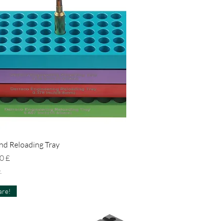
Schnellansicht
nd Reloading Tray
eis
0 £
.
re!