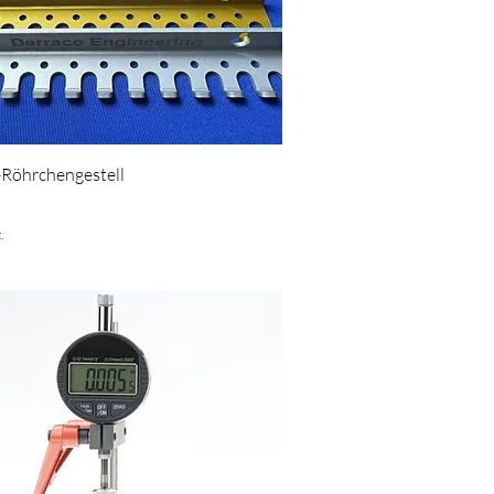
Schnellansicht
-Röhrchengestell
£
.