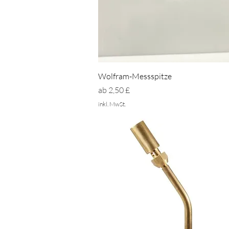
Schnellansicht
Wolfram-Messspitze
Sale-Preis
ab
2,50 £
inkl. MwSt.