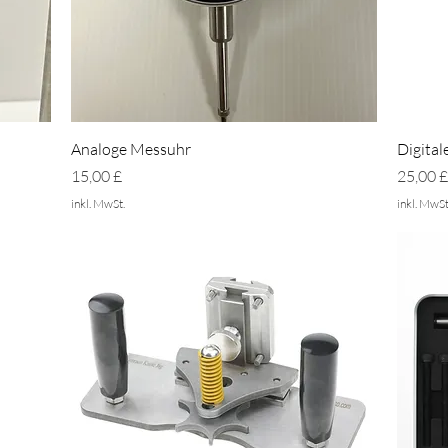
Schnellansicht
Analoge Messuhr
Digita
Preis
Preis
15,00 £
25,00 
inkl. MwSt.
inkl. MwSt