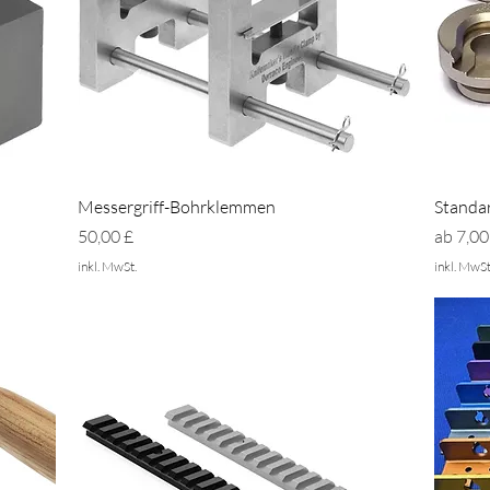
Schnellansicht
Messergriff-Bohrklemmen
Standa
Preis
Sale-Pr
50,00 £
ab
7,00
inkl. MwSt.
inkl. MwSt