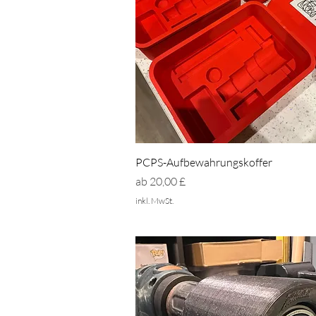
Schnellansicht
PCPS-Aufbewahrungskoffer
Sale-Preis
ab
20,00 £
inkl. MwSt.