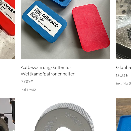
Schnellansicht
Aufbewahrungskoffer für
Glühhal
Wettkampfpatronenhalter
Preis
0,00 £
Preis
7,00 £
inkl. MwSt
inkl. MwSt.