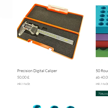
Schnellansicht
Precision Digital Caliper
50 Rou
Preis
Sale-Pr
50,00 £
ab
40,0
inkl. MwSt.
inkl. MwSt
Neuwa