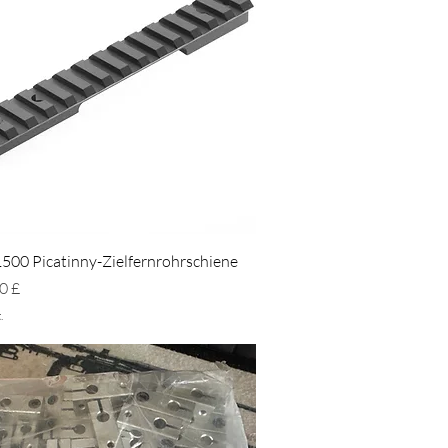
Schnellansicht
500 Picatinny-Zielfernrohrschiene
eis
0 £
.