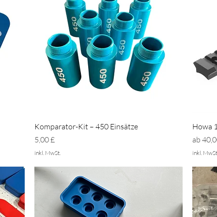
Schnellansicht
Komparator-Kit – 450 Einsätze
Howa 1
Preis
Sale-Pr
5,00 £
ab
40,0
inkl. MwSt.
inkl. MwSt