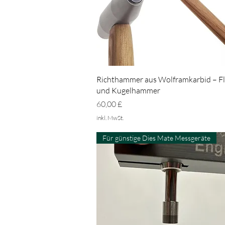
Schnellansicht
Richthammer aus Wolframkarbid – Fl
und Kugelhammer
Preis
60,00 £
inkl. MwSt.
Für günstige Dies Mate Messgeräte