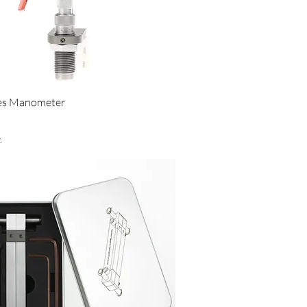
Schnellansicht
les Manometer
£
.