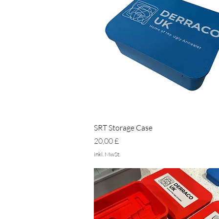
Schnellansicht
SRT Storage Case
Preis
20,00 £
inkl. MwSt.