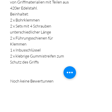
von Griffmaterialien mit Teilen aus
420er Edelstahl.
Beinhaltet:
2 x Bohrklemmen
2 x Sets mit 4 Schrauben
unterschiedlicher Länge
2 x Führungsschienen für
Klemmen
1 x Inbusschlüssel
2 x klebrige Gummistreifen zum
Schutz des Griffs
Noch keine Bewertungen
vorhanden
Jetzt die erste Bewertung abgeben.
Bewertung abgeben