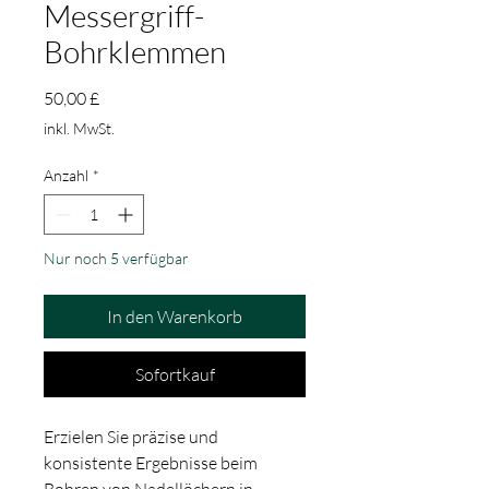
Messergriff-
Bohrklemmen
Preis
50,00 £
inkl. MwSt.
Anzahl
*
Nur noch 5 verfügbar
In den Warenkorb
Sofortkauf
Erzielen Sie präzise und
konsistente Ergebnisse beim
Bohren von Nadellöchern in