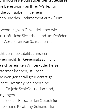
ünf hochfeste Schrauben der Güteklasse
ere Befestigung an Ihrer Waffe. Für
, die Schrauben mit einem
ehen und das Drehmoment auf 2,8 Nm
erwendung von Gewindekleber wie
r zusätzliche Sicherheit und um Schäden
s Abscheren von Schrauben zu
tigen die Stabilität unserer
nen nicht. Im Gegensatz zu nicht
 sich an eisigen Winter- oder heißen
formen können, ist unser
d weniger anfällig für derartige
sere Picatinny-Schienen eine
hl für jede Schießsituation sind,
ingungen.
 zufrieden. Entscheiden Sie sich für
 Sie eine Picatinny-Schiene, die mit