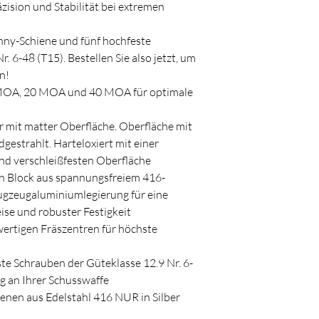
zision und Stabilität bei extremen
nny-Schiene und fünf hochfeste
. 6-48 (T15). Bestellen Sie also jetzt, um
n!
 MOA, 20 MOA und 40 MOA für optimale
er mit matter Oberfläche. Oberfläche mit
gestrahlt. Harteloxiert mit einer
nd verschleißfesten Oberfläche
en Block aus spannungsfreiem 416-
lugzeugaluminiumlegierung für eine
se und robuster Festigkeit
ertigen Fräszentren für höchste
ste Schrauben der Güteklasse 12.9 Nr. 6-
ng an Ihrer Schusswaffe
hienen aus Edelstahl 416 NUR in Silber