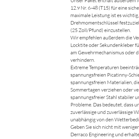
Unser Paket enthält außerdem f
12.9 Nr. 6-48 (T15) für eine sich
maximale Leistung ist es wichtig
Drehmomentschlüssel festzuzi
(25 Zoll/Pfund) einzustellen.
Wir empfehlen außerdem die V
Locktite oder Sekundenkleber fü
am Gewehrmechanismus oder da
verhindern.
Extreme Temperaturen beeinträch
spannungsfreien Picatinny-Schie
spannungsfreien Materialien, die
Sommertagen verziehen oder ver
spannungsfreier Stahl stabiler un
Probleme. Das bedeutet, dass un
zuverlässige und zuverlässige Wa
unabhängig von den Wetterbed
Geben Sie sich nicht mit weniger
Derraco Engineering und erhalten