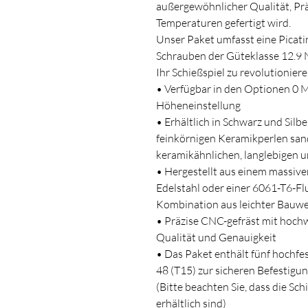
außergewöhnlicher Qualität, Prä
Temperaturen gefertigt wird.
Unser Paket umfasst eine Picati
Schrauben der Güteklasse 12.9 Nr
Ihr Schießspiel zu revolutioniere
• Verfügbar in den Optionen 0
Höheneinstellung
• Erhältlich in Schwarz und Silb
feinkörnigen Keramikperlen sand
keramikähnlichen, langlebigen u
• Hergestellt aus einem massiv
Edelstahl oder einer 6061-T6-F
Kombination aus leichter Bauwei
• Präzise CNC-gefräst mit hochw
Qualität und Genauigkeit
• Das Paket enthält fünf hochfe
48 (T15) zur sicheren Befestigu
(Bitte beachten Sie, dass die Sc
erhältlich sind)