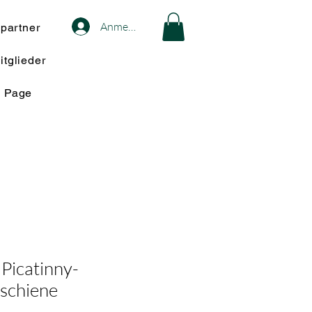
Anmelden
spartner
itglieder
w Page
Picatinny-
rschiene