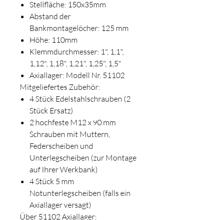
Stellfläche: 150x35mm
Abstand der
Bankmontagelöcher: 125 mm
Höhe: 110mm
Klemmdurchmesser: 1", 1,1",
1,12", 1,18", 1,21", 1,25", 1,5"
Axiallager: Modell Nr. 51102
Mitgeliefertes Zubehör:
4 Stück Edelstahlschrauben (2
Stück Ersatz)
2 hochfeste M12 x 90 mm
Schrauben mit Muttern,
Federscheiben und
Unterlegscheiben (zur Montage
auf Ihrer Werkbank)
4 Stück 5 mm
Notunterlegscheiben (falls ein
Axiallager versagt)
Über 51102 Axiallager: