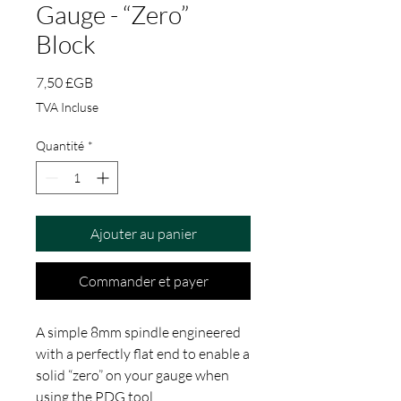
Gauge - “Zero”
Block
Prix
7,50 £GB
TVA Incluse
Quantité
*
Ajouter au panier
Commander et payer
A simple 8mm spindle engineered
with a perfectly flat end to enable a
solid “zero” on your gauge when
using the PDG tool