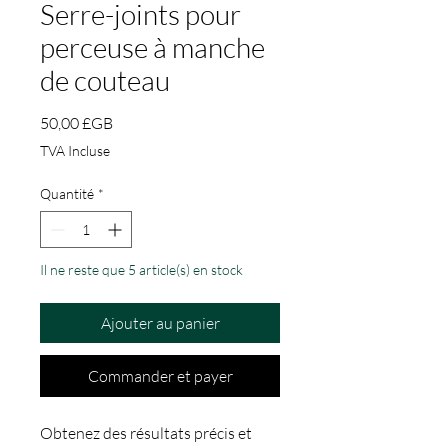
Serre-joints pour
perceuse à manche
de couteau
Prix
50,00 £GB
TVA Incluse
Quantité
*
Il ne reste que 5 article(s) en stock
Ajouter au panier
Commander et payer
Obtenez des résultats précis et